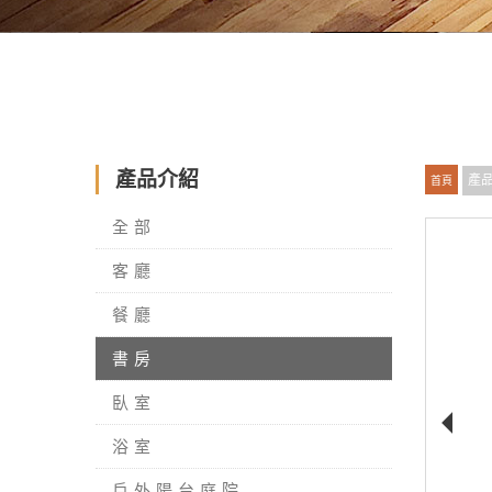
產品介紹
產
首頁
全部
客廳
餐廳
書房
臥室
浴室
戶外陽台庭院