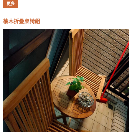
更多
柚木折疊桌椅組