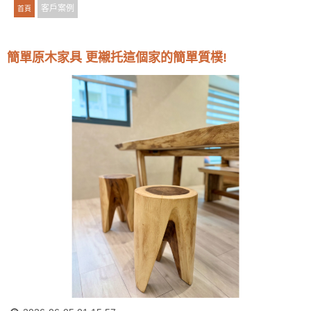
客戶案例
首頁
簡單原木家具 更襯托這個家的簡單質樸!