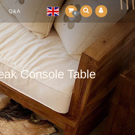
Q&A
0
onsole Table