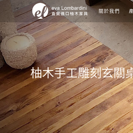
關於我們
柚木手工雕刻玄關桌 洗手