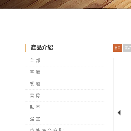
產品介紹
產
首頁
全部
客廳
餐廳
書房
臥室
浴室
戶外陽台庭院