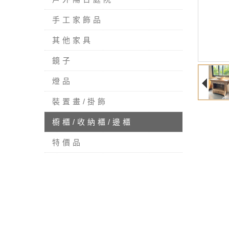
手工家飾品
其他家具
鏡子
燈品
裝置畫/掛飾
櫥櫃/收納櫃/邊櫃
特價品