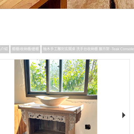
品介紹
櫥櫃/收納櫃/邊櫃
柚木手工雕刻玄關桌 洗手台收納櫃 展示架 -Teak Console T